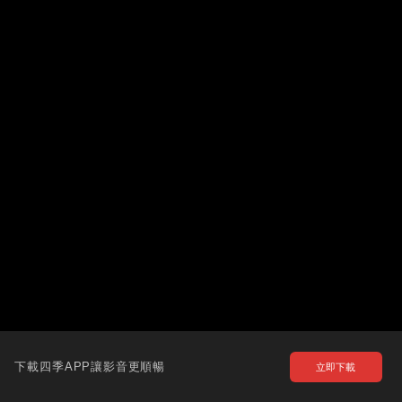
下載四季APP讓影音更順暢
立即下載