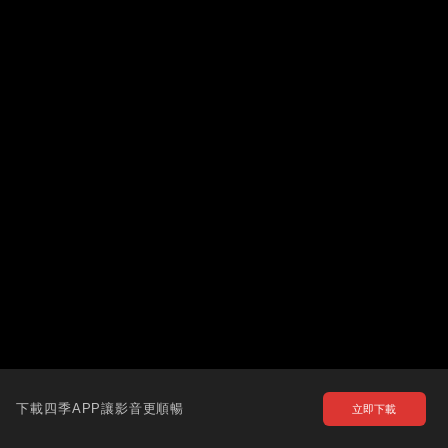
下載四季APP讓影音更順暢
立即下載