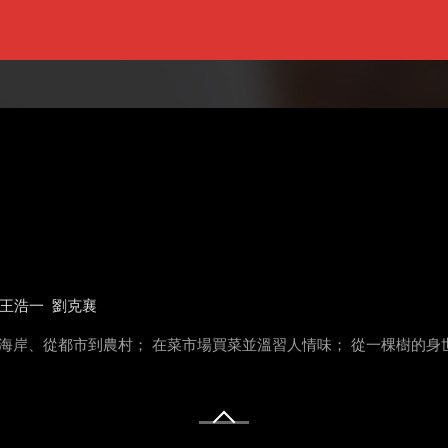
王浩一
劉克襄
岸、從都市到農村； 在菜市場買菜並溫習人情味； 從一棵樹的身