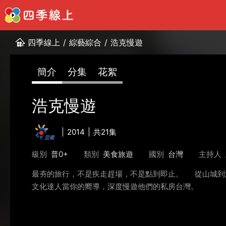
四季線上
/
綜藝綜合
/
浩克慢遊
簡介
分集
花絮
浩克慢遊
2014
共21集
級別
普0+
類別
美食旅遊
國別
台灣
主持人
最夯的旅行，不是疾走趕場，不是點到即止。 從山城到海
文化達人當你的嚮導，深度慢遊他們的私房台灣。