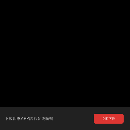
下載四季APP讓影音更順暢
立即下載