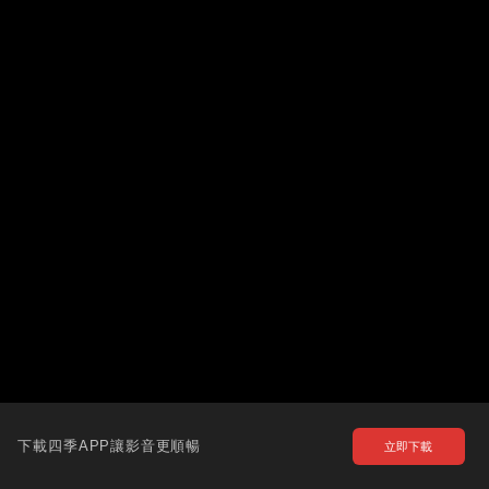
下載四季APP讓影音更順暢
立即下載