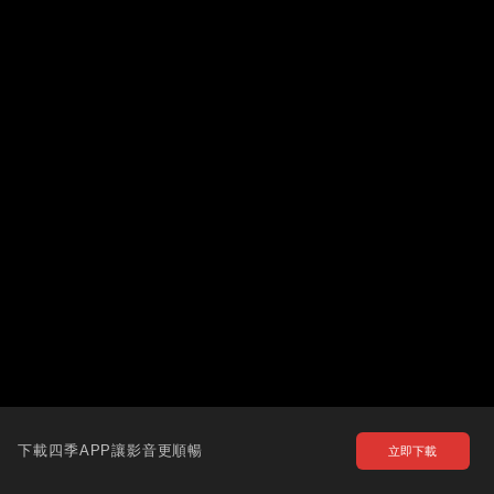
下載四季APP讓影音更順暢
立即下載