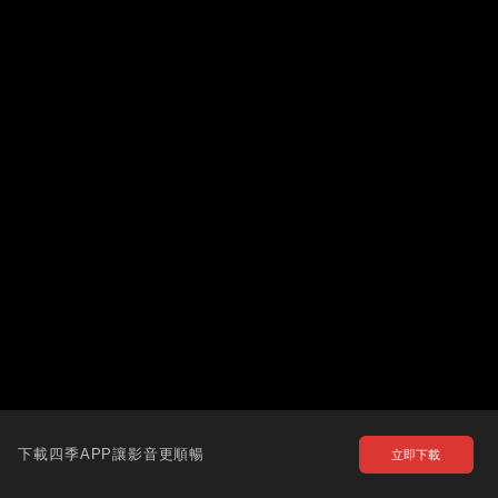
下載四季APP讓影音更順暢
立即下載