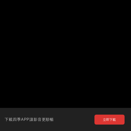
下載四季APP讓影音更順暢
立即下載