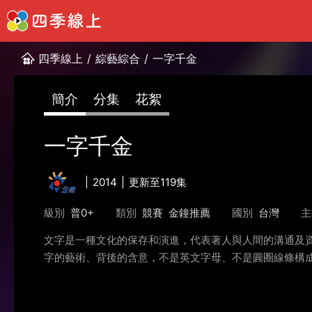
四季線上
/
綜藝綜合
/
一字千金
簡介
分集
花絮
一字千金
2014
更新至119集
級別
普0+
類別
競賽
金鐘推薦
國別
台灣
主
文字是一種文化的保存和演進，代表著人與人間的溝通及
字的藝術、背後的含意，不是英文字母、不是圓圈線條構