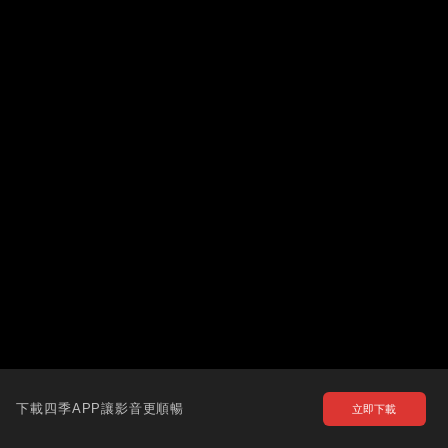
下載四季APP讓影音更順暢
立即下載