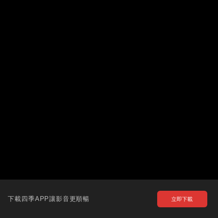
下載四季APP讓影音更順暢
立即下載