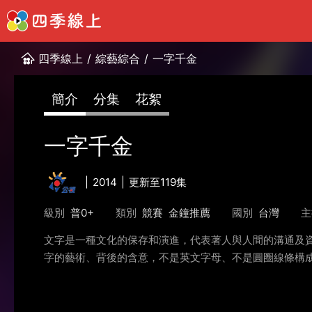
四季線上
/
綜藝綜合
/
一字千金
簡介
分集
花絮
一字千金
2014
更新至119集
級別
普0+
類別
競賽
金鐘推薦
國別
台灣
主
文字是一種文化的保存和演進，代表著人與人間的溝通及
字的藝術、背後的含意，不是英文字母、不是圓圈線條構