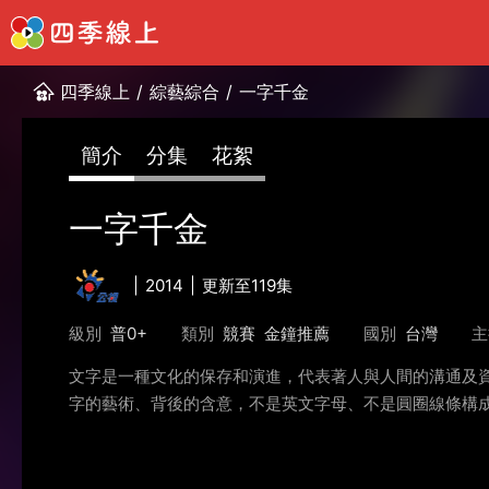
四季線上
/
綜藝綜合
/
一字千金
簡介
分集
花絮
一字千金
2014
更新至119集
級別
普0+
類別
競賽
金鐘推薦
國別
台灣
主
文字是一種文化的保存和演進，代表著人與人間的溝通及
字的藝術、背後的含意，不是英文字母、不是圓圈線條構