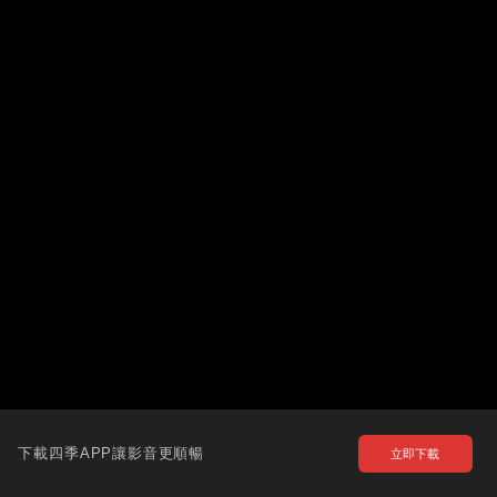
下載四季APP讓影音更順暢
立即下載