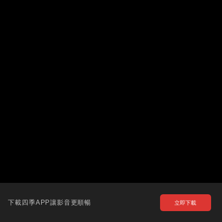
下載四季APP讓影音更順暢
立即下載