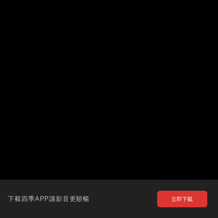
下載四季APP讓影音更順暢
立即下載