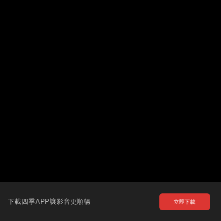
下載四季APP讓影音更順暢
立即下載