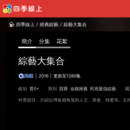
四季線上
/
經典綜藝
/
綜藝大集合
簡介
分集
花絮
綜藝大集合
2016
更新至1280集
級別
普0+
類別
競賽
金鐘推薦
民視最強綜藝
國
外景節目，介紹台灣各個角落的人文、美食、特產等。主