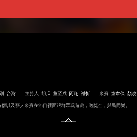
別
台灣
主持人
胡瓜
董至成
阿翔
謝忻
來賓
童韋傑
顏曉
持群以及藝人來賓在節目裡面跟群眾玩遊戲，送獎金，與民同樂。