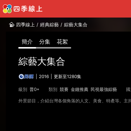
四季線上
/
經典綜藝
/
綜藝大集合
簡介
分集
花絮
綜藝大集合
2016
更新至1280集
級別
普0+
類別
競賽
金鐘推薦
民視最強綜藝
國
外景節目，介紹台灣各個角落的人文、美食、特產等。主