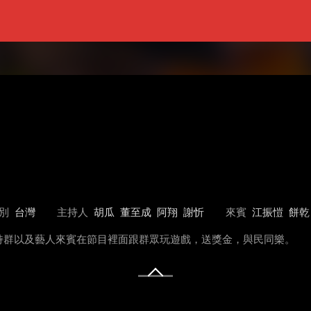
別
台灣
主持人
胡瓜
董至成
阿翔
謝忻
來賓
江振愷
餅乾
持群以及藝人來賓在節目裡面跟群眾玩遊戲，送獎金，與民同樂。