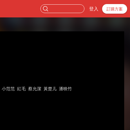
登入
訂購方案
小范范
紅毛
蔡允潔
黃楚儿
潘映竹