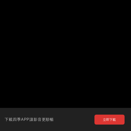
下載四季APP讓影音更順暢
立即下載