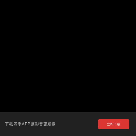
下載四季APP讓影音更順暢
立即下載