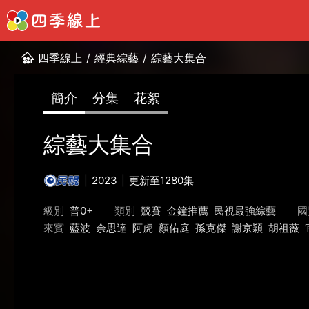
四季線上
/
經典綜藝
/
綜藝大集合
簡介
分集
花絮
綜藝大集合
2023
更新至1280集
級別
普0+
類別
競賽
金鐘推薦
民視最強綜藝
國
來賓
藍波
余思達
阿虎
顏佑庭
孫克傑
謝京穎
胡祖薇