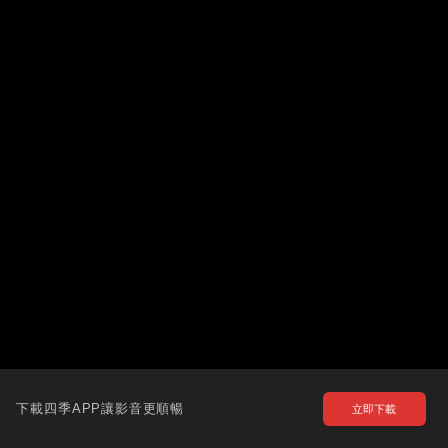
下載四季APP讓影音更順暢
立即下載