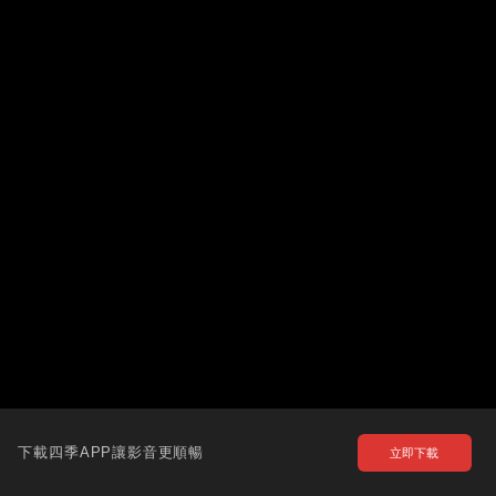
下載四季APP讓影音更順暢
立即下載