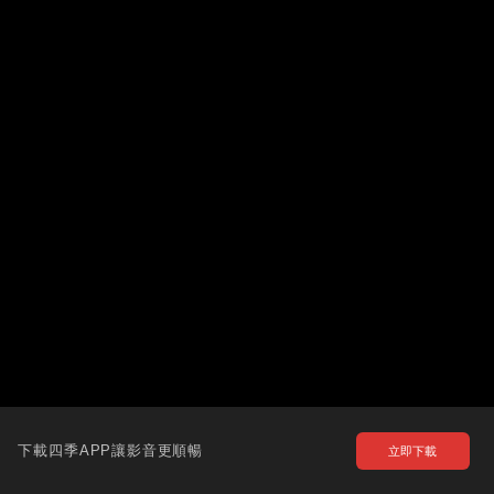
下載四季APP讓影音更順暢
立即下載