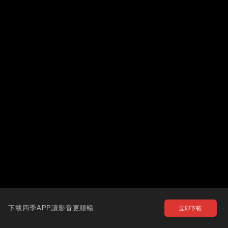
下載四季APP讓影音更順暢
立即下載