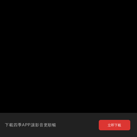
下載四季APP讓影音更順暢
立即下載