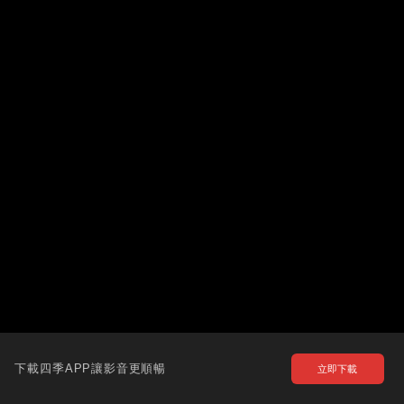
下載四季APP讓影音更順暢
立即下載