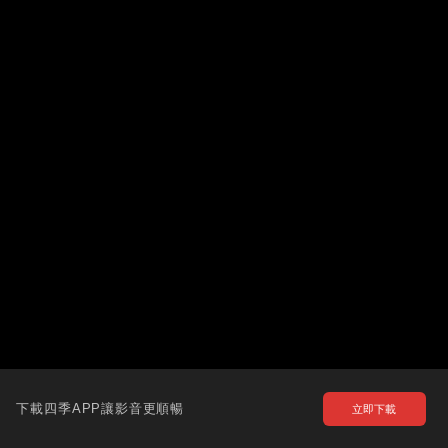
下載四季APP讓影音更順暢
立即下載