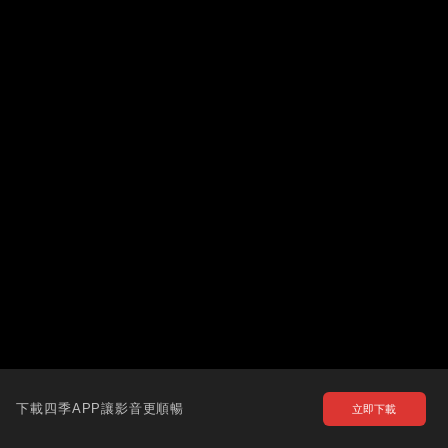
下載四季APP讓影音更順暢
立即下載