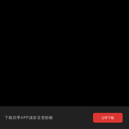
下載四季APP讓影音更順暢
立即下載