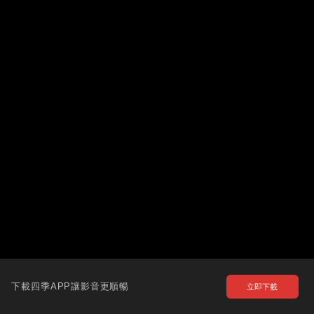
下載四季APP讓影音更順暢
立即下載