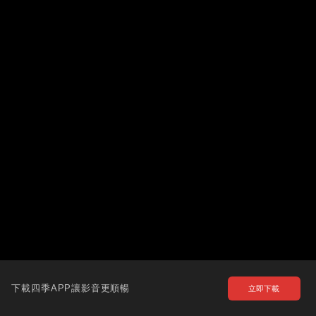
下載四季APP讓影音更順暢
立即下載