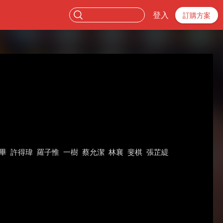
登入
訂購方案
畢
許得瑋
羅子惟
一樹
蔡允潔
林襄
斐棋
張芷緹