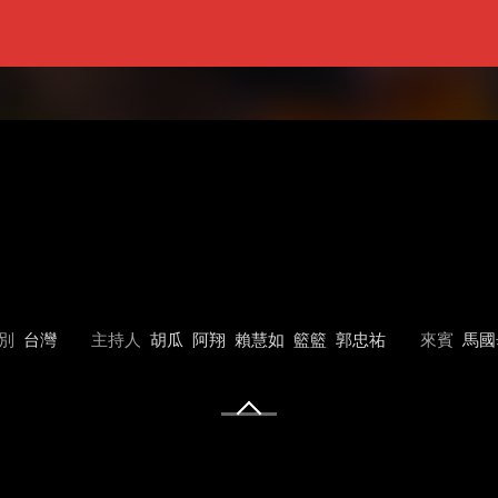
別
台灣
主持人
胡瓜
阿翔
賴慧如
籃籃
郭忠祐
來賓
馬國