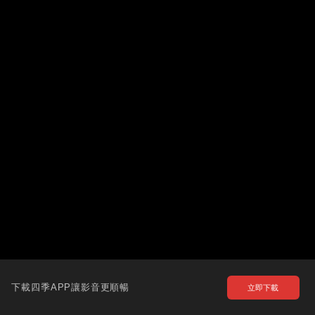
下載四季APP讓影音更順暢
立即下載