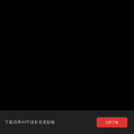
下載四季APP讓影音更順暢
立即下載