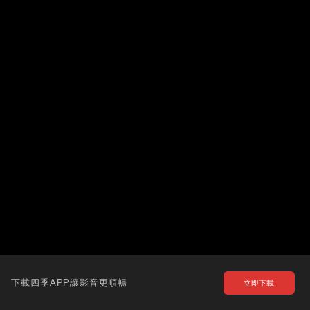
下載四季APP讓影音更順暢
立即下載