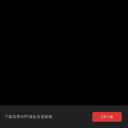
下載四季APP讓影音更順暢
立即下載