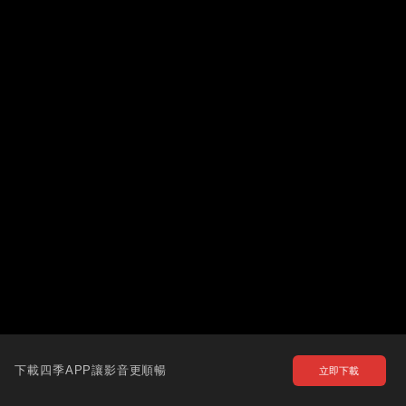
下載四季APP讓影音更順暢
立即下載