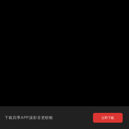
下載四季APP讓影音更順暢
立即下載