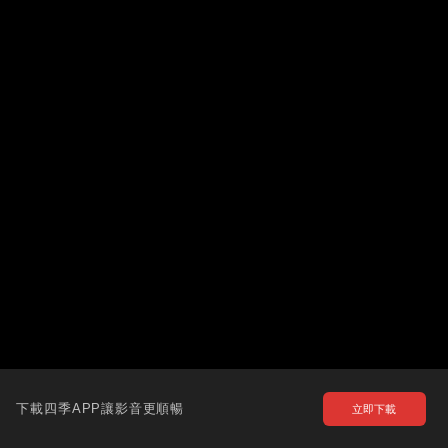
下載四季APP讓影音更順暢
立即下載