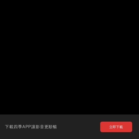
下載四季APP讓影音更順暢
立即下載