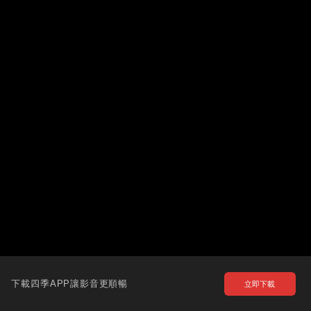
下載四季APP讓影音更順暢
立即下載