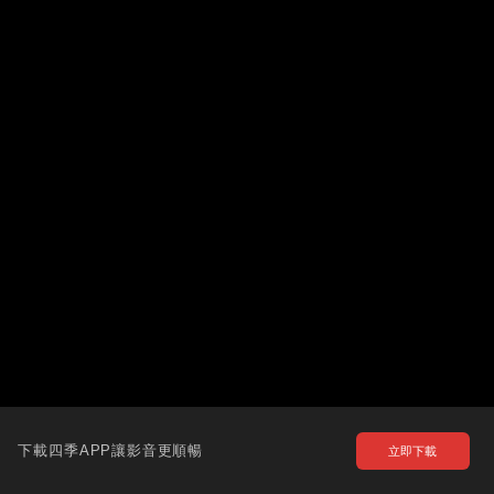
下載四季APP讓影音更順暢
立即下載