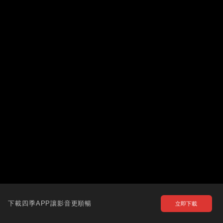
下載四季APP讓影音更順暢
立即下載