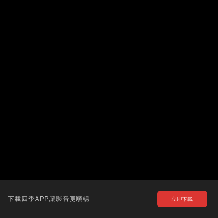
下載四季APP讓影音更順暢
立即下載