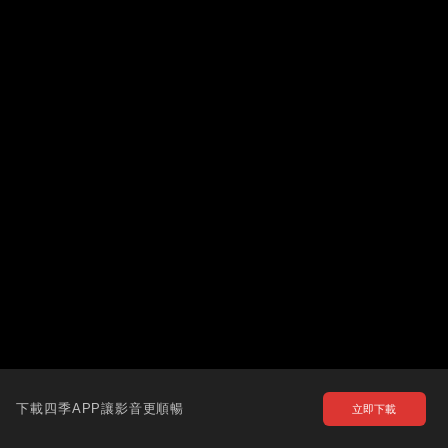
下載四季APP讓影音更順暢
立即下載