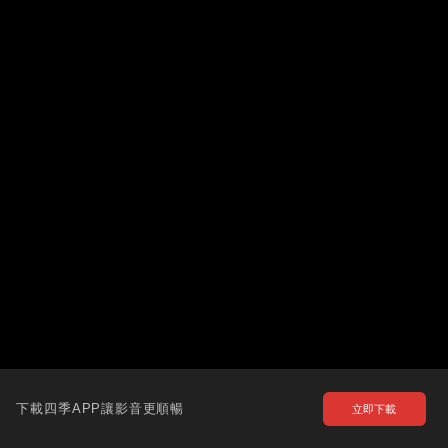
下載四季APP讓影音更順暢
立即下載