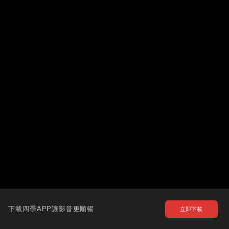
下載四季APP讓影音更順暢
立即下載