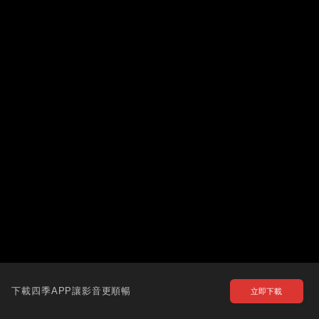
下載四季APP讓影音更順暢
立即下載